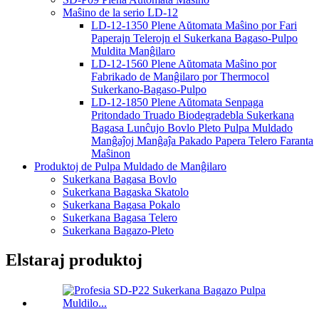
Maŝino de la serio LD-12
LD-12-1350 Plene Aŭtomata Maŝino por Fari
Paperajn Telerojn el Sukerkana Bagaso-Pulpo
Muldita Manĝilaro
LD-12-1560 Plene Aŭtomata Maŝino por
Fabrikado de Manĝilaro por Thermocol
Sukerkano-Bagaso-Pulpo
LD-12-1850 Plene Aŭtomata Senpaga
Pritondado Truado Biodegradebla Sukerkana
Bagasa Lunĉujo Bovlo Pleto Pulpa Muldado
Manĝaĵoj Manĝaĵa Pakado Papera Telero Faranta
Maŝinon
Produktoj de Pulpa Muldado de Manĝilaro
Sukerkana Bagasa Bovlo
Sukerkana Bagaska Skatolo
Sukerkana Bagasa Pokalo
Sukerkana Bagasa Telero
Sukerkana Bagazo-Pleto
Elstaraj produktoj