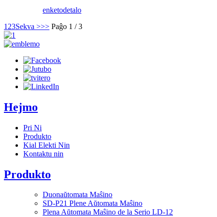
enketo
detalo
1
2
3
Sekva >
>>
Paĝo 1 / 3
Hejmo
Pri Ni
Produkto
Kial Elekti Nin
Kontaktu nin
Produkto
Duonaŭtomata Maŝino
SD-P21 Plene Aŭtomata Maŝino
Plena Aŭtomata Maŝino de la Serio LD-12