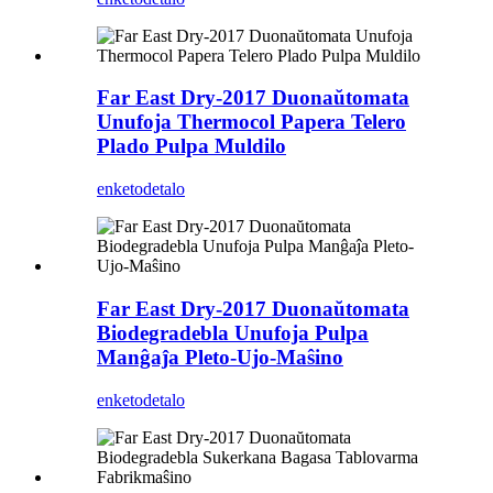
Far East Dry-2017 Duonaŭtomata
Unufoja Thermocol Papera Telero
Plado Pulpa Muldilo
enketo
detalo
Far East Dry-2017 Duonaŭtomata
Biodegradebla Unufoja Pulpa
Manĝaĵa Pleto-Ujo-Maŝino
enketo
detalo