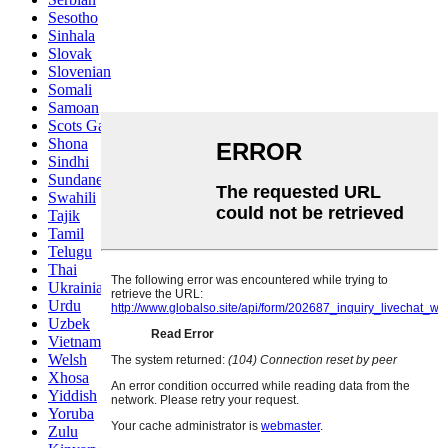
Sesotho
Sinhala
Slovak
Slovenian
Somali
Samoan
Scots Gaelic
Shona
Sindhi
Sundanese
Swahili
Tajik
Tamil
Telugu
Thai
Ukrainian
Urdu
Uzbek
Vietnamese
Welsh
Xhosa
Yiddish
Yoruba
Zulu