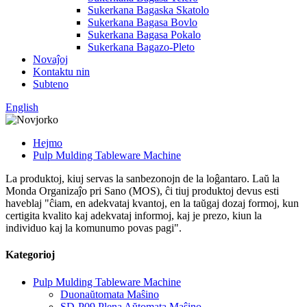
Sukerkana Bagaska Skatolo
Sukerkana Bagasa Bovlo
Sukerkana Bagasa Pokalo
Sukerkana Bagazo-Pleto
Novaĵoj
Kontaktu nin
Subteno
English
Hejmo
Pulp Mulding Tableware Machine
La produktoj, kiuj servas la sanbezonojn de la loĝantaro. Laŭ la
Monda Organizaĵo pri Sano (MOS), ĉi tiuj produktoj devus esti
haveblaj "ĉiam, en adekvataj kvantoj, en la taŭgaj dozaj formoj, kun
certigita kvalito kaj adekvataj informoj, kaj je prezo, kiun la
individuo kaj la komunumo povas pagi".
Kategorioj
Pulp Mulding Tableware Machine
Duonaŭtomata Maŝino
SD-P09 Plena Aŭtomata Maŝino