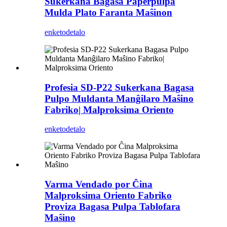
Sukerkana Bagasa Paperpulpa
Mulda Plato Faranta Maŝinon
enketo
detalo
Profesia SD-P22 Sukerkana Bagasa
Pulpo Muldanta Manĝilaro Maŝino
Fabriko| Malproksima Oriento
enketo
detalo
Varma Vendado por Ĉina
Malproksima Oriento Fabriko
Proviza Bagasa Pulpa Tablofara
Maŝino