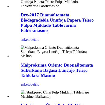
Dry-2017 Duonaŭtomata
Biodegradebla Unufoja Papera Telero
Pulpa Muldado Tablovarma
Fabrikmaŝino
enketo
detalo
Malproksima Oriento Duonaŭtomata
Sukerkana Bagasa Lunĉujo Telero
Tablofara Maŝino
enketo
detalo