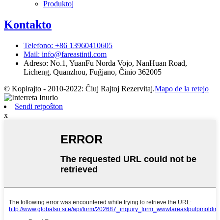
Produktoj
Kontakto
Telefono: +86 13960410605
Mail: info@fareastintl.com
Adreso: No.1, YuanFu Norda Vojo, NanHuan Road,
Licheng, Quanzhou, Fuĝjano, Ĉinio 362005
© Kopirajto - 2010-2022: Ĉiuj Rajtoj Rezervitaj.
Mapo de la retejo
Sendi retpoŝton
x