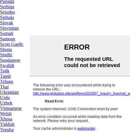
Punjabi
Serbian
Sesotho
Sinhala
Slovak
Slovenian
Somali
Samoan
Scots Gaelic
Shona
Sindhi
Sundanese
Swahili
Tajik
Tamil
Telugu
Thai
Ukrainian
Urdu
Uzbek
Vietnamese
Welsh
Xhosa
Yiddish
Yoruba