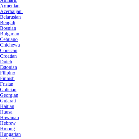
Amharic
Armenian
Azerbaijani
Belarusian
Bengali
Bosnian
Bulgarian
Cebuano
Chichewa
Corsican
Croatian
Dutch
Estonian
Filipino
Finnish
Frisian
Galician
Georgian
Gujarati
Haitian
Hausa
Hawaiian
Hebrew
Hmong
Hungarian