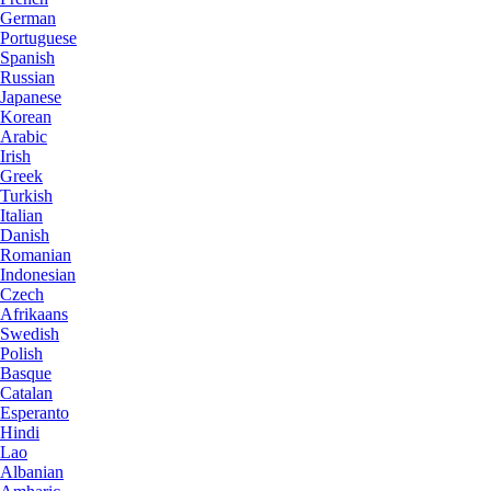
German
Portuguese
Spanish
Russian
Japanese
Korean
Arabic
Irish
Greek
Turkish
Italian
Danish
Romanian
Indonesian
Czech
Afrikaans
Swedish
Polish
Basque
Catalan
Esperanto
Hindi
Lao
Albanian