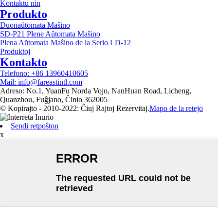
Kontaktu nin
Produkto
Duonaŭtomata Maŝino
SD-P21 Plene Aŭtomata Maŝino
Plena Aŭtomata Maŝino de la Serio LD-12
Produktoj
Kontakto
Telefono: +86 13960410605
Mail: info@fareastintl.com
Adreso: No.1, YuanFu Norda Vojo, NanHuan Road, Licheng,
Quanzhou, Fuĝjano, Ĉinio 362005
© Kopirajto - 2010-2022: Ĉiuj Rajtoj Rezervitaj.
Mapo de la retejo
Sendi retpoŝton
x