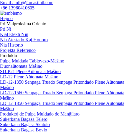
Email : info@fareastintl.com
+86 13960410605
Hejmo
Pri Malproksima Oriento
Pri Ni
Kial Elekti Nin
Nia Atestado Kaj Honoro
Nia Historio
Projekta Referenco
Produkto
Pulpa Muldada Tablovazo-Maŝino
Duonaŭtomata Maŝino
SD-P21 Plene Aŭtomata Maŝino
LD-12 Plene Aŭtomata Maŝino
LD-12-1350 Senpaga Truado Senpaga Pritondado Plene Aŭtomata
Maŝino
LD-12-1560 Senpaga Truado Senpaga Pritondado Plene Aŭtomata
Maŝino
LD-12-1850 Senpaga Truado Senpaga Pritondado Plene Aŭtomata
Maŝino
Produktoj de Pulpa Muldado de Manĝilaro
Sukerkana Bagasa Telero
Sukerkana Bagasa Skatolo
Sukerkana Bagasa Bovlo