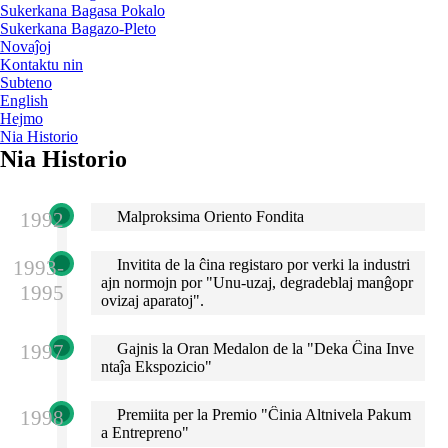
Sukerkana Bagasa Pokalo
Sukerkana Bagazo-Pleto
Novaĵoj
Kontaktu nin
Subteno
English
Hejmo
Nia Historio
Nia Historio
1992
Malproksima Oriento Fondita
1993-
Invitita de la ĉina registaro por verki la industri
ajn normojn por "Unu-uzaj, degradeblaj manĝopr
1995
ovizaj aparatoj".
1997
Gajnis la Oran Medalon de la "Deka Ĉina Inve
ntaĵa Ekspozicio"
1998
Premiita per la Premio "Ĉinia Altnivela Pakum
a Entrepreno"