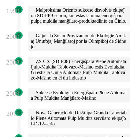
1999
Malproksima Oriento sukcese disvolvis ekipaĵ
on SD-PP9-serion, kiu estas la unua energiŝpara
pulpa muldila manĝilaro-produktadlinio en Ĉinio.
2000
Gajnis la Solan Provizanton de Ekologie Amik
aj Unufojaj Manĝilaroj por la Olimpikoj de Sidne
jo
2008
ZS-CX (SD-P08) Energiŝpara Plene Aŭtomata
Pulp-Muldita Tablovazo-Maŝino estis Evoluigita,
Ĝi estis la Unua Aŭtomata Pulp-Muldita Tablova
zo-Maŝino en ĉi tiu industrio
2009
Sukcese Evoluigita Energiŝpara Plene Aŭtomat
a Pulp Muldita Manĝilaro-Maŝino
2011
Nova Generacio de Du-ŝtupa Granda Labortab
lo Plene Aŭtomata Pulp Muldita servilaro-ekipaĵo
LD-12-serio.