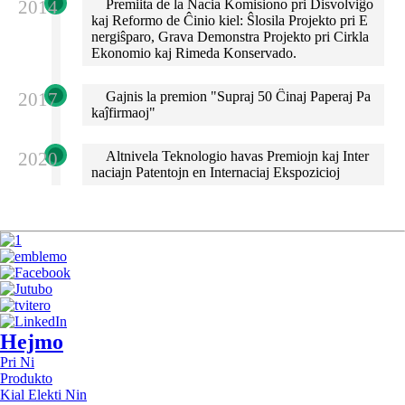
2014
Premiita de la Nacia Komisiono pri Disvolviĝo
kaj Reformo de Ĉinio kiel: Ŝlosila Projekto pri E
nergiŝparo, Grava Demonstra Projekto pri Cirkla
Ekonomio kaj Rimeda Konservado.
2017
Gajnis la premion "Supraj 50 Ĉinaj Paperaj Pa
kaĵfirmaoj"
2020
Altnivela Teknologio havas Premiojn kaj Inter
naciajn Patentojn en Internaciaj Ekspozicioj
Hejmo
Pri Ni
Produkto
Kial Elekti Nin