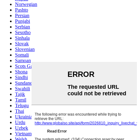
Norwegian
Pashto
Persian
Punjabi
Serbian
Sesotho
Sinhala
Slovak
Slovenian
Somali
Samoan
Scots Gaelic
Shona
Sindhi
Sundanese
Swahili
Tajik
Tamil
Telugu
Thai
Ukrainian
Urdu
Uzbek
Vietnamese
Welsh