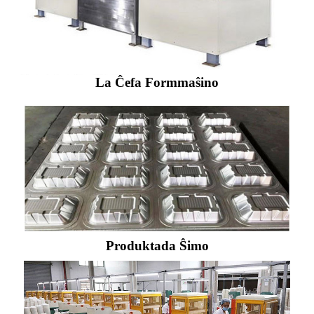
La Ĉefa Formmaŝino
Produktada Ŝimo