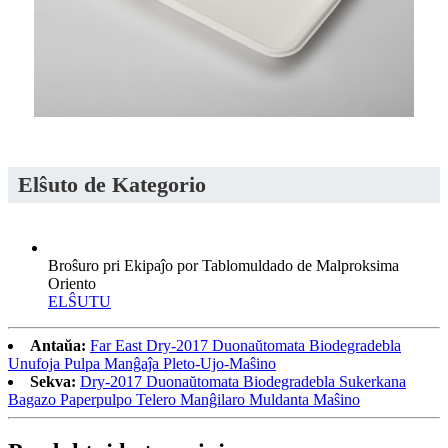
Elŝuto de Kategorio
Broŝuro pri Ekipaĵo por Tablomuldado de Malproksima
Oriento
ELŜUTU
Antaŭa:
Far East Dry-2017 Duonaŭtomata Biodegradebla
Unufoja Pulpa Manĝaĵa Pleto-Ujo-Maŝino
Sekva:
Dry-2017 Duonaŭtomata Biodegradebla Sukerkana
Bagazo Paperpulpo Telero Manĝilaro Muldanta Maŝino