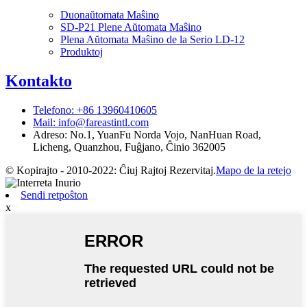
Duonaŭtomata Maŝino
SD-P21 Plene Aŭtomata Maŝino
Plena Aŭtomata Maŝino de la Serio LD-12
Produktoj
Kontakto
Telefono: +86 13960410605
Mail: info@fareastintl.com
Adreso: No.1, YuanFu Norda Vojo, NanHuan Road,
Licheng, Quanzhou, Fuĝjano, Ĉinio 362005
© Kopirajto - 2010-2022: Ĉiuj Rajtoj Rezervitaj.
Mapo de la retejo
Sendi retpoŝton
x