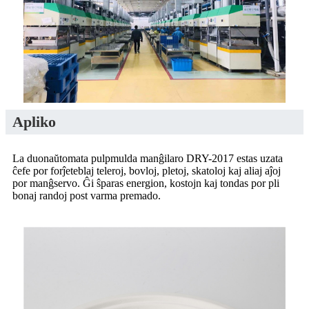
Apliko
La duonaŭtomata pulpmulda manĝilaro DRY-2017 estas uzata
ĉefe por forĵeteblaj teleroj, bovloj, pletoj, skatoloj kaj aliaj aĵoj
por manĝservo. Ĝi ŝparas energion, kostojn kaj tondas por pli
bonaj randoj post varma premado.