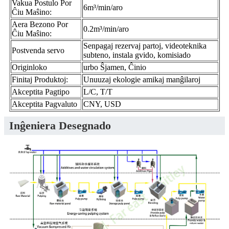
Vakua Postulo Por
6m³/min/aro
Ĉiu Maŝino:
Aera Bezono Por
0.2m³/min/aro
Ĉiu Maŝino:
Senpagaj rezervaj partoj, videoteknika
Postvenda servo
subteno, instala gvido, komisiado
Originloko
urbo Ŝjamen, Ĉinio
Finitaj Produktoj:
Unuuzaj ekologie amikaj manĝilaroj
Akceptita Pagtipo
L/C, T/T
Akceptita Pagvaluto
CNY, USD
Inĝeniera Desegnado