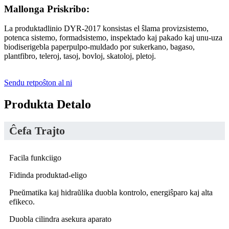
Mallonga Priskribo:
La produktadlinio DYR-2017 konsistas el ŝlama provizsistemo,
potenca sistemo, formadsistemo, inspektado kaj pakado kaj unu-uza
biodiserigebla paperpulpo-muldado por sukerkano, bagaso,
plantfibro, teleroj, tasoj, bovloj, skatoloj, pletoj.
Sendu retpoŝton al ni
Produkta Detalo
Ĉefa Trajto
Facila funkciigo
Fidinda produktad-eligo
Pneŭmatika kaj hidraŭlika duobla kontrolo, energiŝparo kaj alta
efikeco.
Duobla cilindra asekura aparato