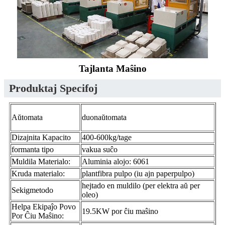
Tajlanta Maŝino
Produktaj Specifoj
Aŭtomata
duonaŭtomata
Dizajnita Kapacito
400-600kg/tage
formanta tipo
vakua suĉo
Muldila Materialo:
Aluminia alojo: 6061
Kruda materialo:
plantfibra pulpo (iu ajn paperpulpo)
hejtado en muldilo (per elektra aŭ per
Sekigmetodo
oleo)
Helpa Ekipaĵo Povo
19.5KW por ĉiu maŝino
Por Ĉiu Maŝino: