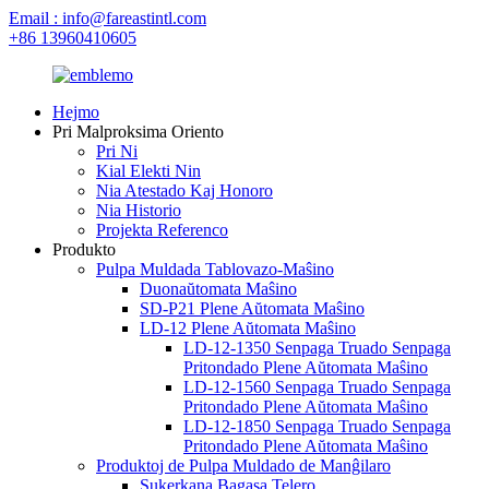
Email : info@fareastintl.com
+86 13960410605
Hejmo
Pri Malproksima Oriento
Pri Ni
Kial Elekti Nin
Nia Atestado Kaj Honoro
Nia Historio
Projekta Referenco
Produkto
Pulpa Muldada Tablovazo-Maŝino
Duonaŭtomata Maŝino
SD-P21 Plene Aŭtomata Maŝino
LD-12 Plene Aŭtomata Maŝino
LD-12-1350 Senpaga Truado Senpaga
Pritondado Plene Aŭtomata Maŝino
LD-12-1560 Senpaga Truado Senpaga
Pritondado Plene Aŭtomata Maŝino
LD-12-1850 Senpaga Truado Senpaga
Pritondado Plene Aŭtomata Maŝino
Produktoj de Pulpa Muldado de Manĝilaro
Sukerkana Bagasa Telero