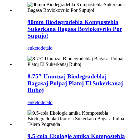
90mm Biodegradebla Kompostebla
Sukerkana Bagasa Bovlokovrilo Por
Supujo!
enketo
detalo
8.75″ Unuuzaj Biodegradeblaj
Bagasaj Pulpaj Platoj El Sukerkanaj
Ruboj
enketo
detalo
9.5-cola Ekologie amika Kompostebla