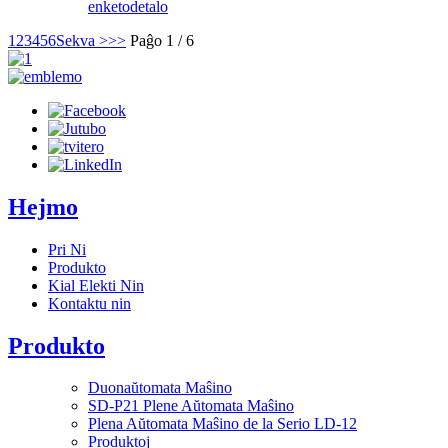
enketo
detalo
1
2
3
4
5
6
Sekva >
>>
Paĝo 1 / 6
Hejmo
Pri Ni
Produkto
Kial Elekti Nin
Kontaktu nin
Produkto
Duonaŭtomata Maŝino
SD-P21 Plene Aŭtomata Maŝino
Plena Aŭtomata Maŝino de la Serio LD-12
Produktoj