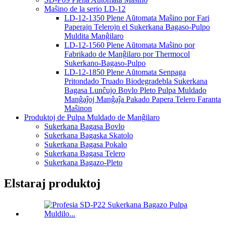
Maŝino de la serio LD-12
LD-12-1350 Plene Aŭtomata Maŝino por Fari
Paperajn Telerojn el Sukerkana Bagaso-Pulpo
Muldita Manĝilaro
LD-12-1560 Plene Aŭtomata Maŝino por
Fabrikado de Manĝilaro por Thermocol
Sukerkano-Bagaso-Pulpo
LD-12-1850 Plene Aŭtomata Senpaga
Pritondado Truado Biodegradebla Sukerkana
Bagasa Lunĉujo Bovlo Pleto Pulpa Muldado
Manĝaĵoj Manĝaĵa Pakado Papera Telero Faranta
Maŝinon
Produktoj de Pulpa Muldado de Manĝilaro
Sukerkana Bagasa Bovlo
Sukerkana Bagaska Skatolo
Sukerkana Bagasa Pokalo
Sukerkana Bagasa Telero
Sukerkana Bagazo-Pleto
Elstaraj produktoj