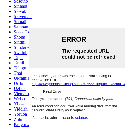
Sesotho
Sinhala
Slovak
Slovenian
Somali
Samoan
Scots Gaelic
Shona
Sindhi
Sundanese
Swahili
Tajik
Tamil
Telugu
Thai
Ukrainian
Urdu
Uzbek
Vietnamese
Welsh
Xhosa
Yiddish
Yoruba
Zulu
Kinyarwanda