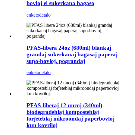
bovloj el sukerkana bagaso
enketo
detalo
PFAS-libera 24oz (680ml) blankaj
grandaj sukerkanaj bagasaj paperaj
supo-bovloj, pograndaj
enketo
detalo
PFAS-liberaj 12 uncoj (340ml)
biodegradeblaj komposteblaj
forĵeteblaj mikroondaj paperbovloj
kun kovriloj