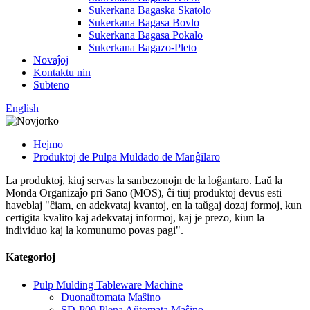
Sukerkana Bagaska Skatolo
Sukerkana Bagasa Bovlo
Sukerkana Bagasa Pokalo
Sukerkana Bagazo-Pleto
Novaĵoj
Kontaktu nin
Subteno
English
Hejmo
Produktoj de Pulpa Muldado de Manĝilaro
La produktoj, kiuj servas la sanbezonojn de la loĝantaro. Laŭ la
Monda Organizaĵo pri Sano (MOS), ĉi tiuj produktoj devus esti
haveblaj "ĉiam, en adekvataj kvantoj, en la taŭgaj dozaj formoj, kun
certigita kvalito kaj adekvataj informoj, kaj je prezo, kiun la
individuo kaj la komunumo povas pagi".
Kategorioj
Pulp Mulding Tableware Machine
Duonaŭtomata Maŝino
SD-P09 Plena Aŭtomata Maŝino