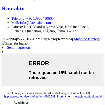
Kontakto
Telefono: +86 13960410605
Mail: info@fareastintl.com
Adreso: No.1, YuanFu Norda Vojo, NanHuan Road,
Licheng, Quanzhou, Fuĝjano, Ĉinio 362005
© Kopirajto - 2010-2022: Ĉiuj Rajtoj Rezervitaj.
Mapo de la retejo
Sendi retpoŝton
x