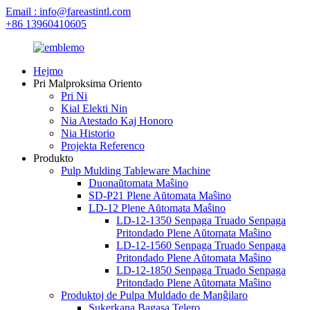
Email : info@fareastintl.com
+86 13960410605
Hejmo
Pri Malproksima Oriento
Pri Ni
Kial Elekti Nin
Nia Atestado Kaj Honoro
Nia Historio
Projekta Referenco
Produkto
Pulp Mulding Tableware Machine
Duonaŭtomata Maŝino
SD-P21 Plene Aŭtomata Maŝino
LD-12 Plene Aŭtomata Maŝino
LD-12-1350 Senpaga Truado Senpaga
Pritondado Plene Aŭtomata Maŝino
LD-12-1560 Senpaga Truado Senpaga
Pritondado Plene Aŭtomata Maŝino
LD-12-1850 Senpaga Truado Senpaga
Pritondado Plene Aŭtomata Maŝino
Produktoj de Pulpa Muldado de Manĝilaro
Sukerkana Bagasa Telero