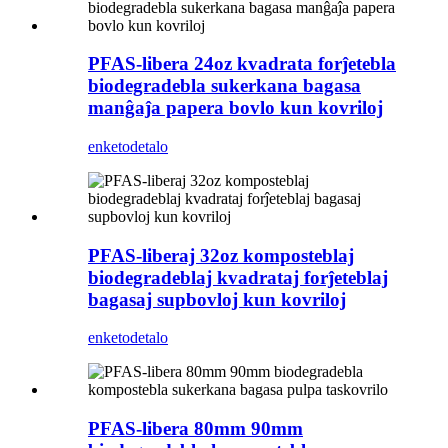
PFAS-libera 24oz kvadrata forĵetebla
biodegradebla sukerkana bagasa
manĝaĵa papera bovlo kun kovriloj
enketo
detalo
PFAS-liberaj 32oz komposteblaj
biodegradeblaj kvadrataj forĵeteblaj
bagasaj supbovloj kun kovriloj
enketo
detalo
PFAS-libera 80mm 90mm