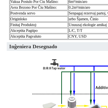
Vakua Postulo Por Ĉiu Maŝino:
6m³/min/aro
Aera Bezono Por Ĉiu Maŝino:
0.2m³/min/aro
Postvenda servo
Senpagaj rezervaj partoj,
Originloko
urbo Ŝjamen, Ĉinio
Finitaj Produktoj:
Unuuzaj ekologie amikaj 
Akceptita Pagtipo
L/C, T/T
Akceptita Pagvaluto
CNY, USD
Inĝeniera Desegnado