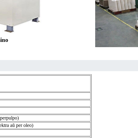
ino
aperpulpo)
ektra aŭ per oleo)