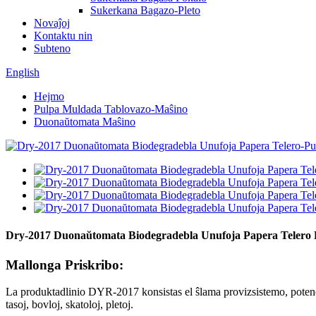
Sukerkana Bagazo-Pleto
Novaĵoj
Kontaktu nin
Subteno
English
Hejmo
Pulpa Muldada Tablovazo-Maŝino
Duonaŭtomata Maŝino
Dry-2017 Duonaŭtomata Biodegradebla Unufoja Papera Telero
Mallonga Priskribo:
La produktadlinio DYR-2017 konsistas el ŝlama provizsistemo, potenc
tasoj, bovloj, skatoloj, pletoj.