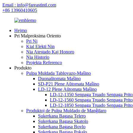
Email : info@fareastintl.com
+86 13960410605
Hejmo
Pri Malproksima Oriento
Pri Ni
Kial Elekti Nin
Nia Atestado Kaj Honoro
Nia Historio
Projekta Referenco
Produkto
Pulpa Muldada Tablovazo-Maŝino
Duonaŭtomata Maŝino
SD-P21 Plene Aŭtomata Maŝino
LD-12 Plene Aŭtomata Maŝino
LD-12-1350 Senpaga Truado Senpaga Prito
LD-12-1560 Senpaga Truado Senpaga Prito
LD-12-1850 Senpaga Truado Senpaga Prito
Produktoj de Pulpa Muldado de Manĝilaro
Sukerkana Bagasa Telero
Sukerkana Bagasa Skatolo
Sukerkana Bagasa Bovlo
Sukerkana Bagasa Pokalo