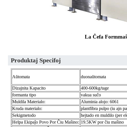
La Ĉefa Formmaŝ
Produktaj Specifoj
Aŭtomata
duonaŭtomata
Dizajnita Kapacito
400-600kg/tage
formanta tipo
vakua suĉo
Muldila Materialo:
Aluminia alojo: 6061
Kruda materialo:
plantfibra pulpo (iu ajn p
Sekigmetodo
hejtado en muldilo (per el
Helpa Ekipaĵo Povo Por Ĉiu Maŝino:
19.5KW por ĉiu maŝino