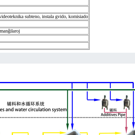
 videoteknika subteno, instala gvido, komisiado
manĝilaroj